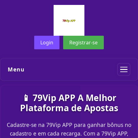
Login
Registrar-se
Menu
📱 79Vip APP A Melhor
Plataforma de Apostas
Cadastre-se na 79Vip APP para ganhar bônus no
cadastro e em cada recarga. Com a 79Vip APP,