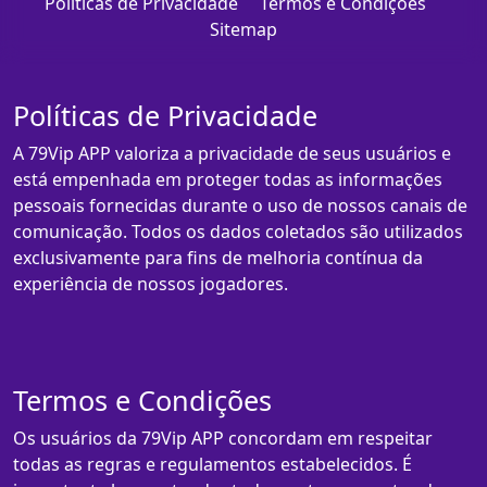
Políticas de Privacidade
Termos e Condições
Sitemap
Políticas de Privacidade
A 79Vip APP valoriza a privacidade de seus usuários e
está empenhada em proteger todas as informações
pessoais fornecidas durante o uso de nossos canais de
comunicação. Todos os dados coletados são utilizados
exclusivamente para fins de melhoria contínua da
experiência de nossos jogadores.
Termos e Condições
Os usuários da 79Vip APP concordam em respeitar
todas as regras e regulamentos estabelecidos. É