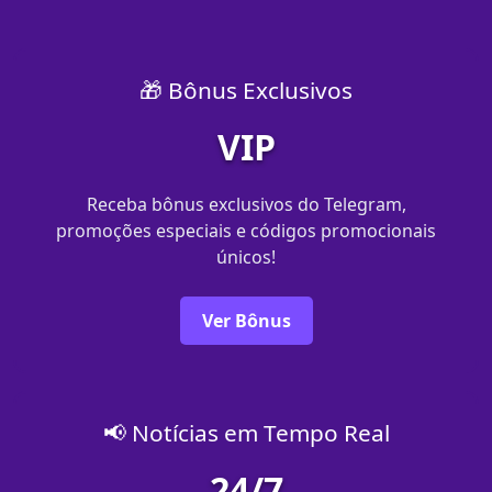
🎁 Bônus Exclusivos
VIP
Receba bônus exclusivos do Telegram,
promoções especiais e códigos promocionais
únicos!
Ver Bônus
📢 Notícias em Tempo Real
24/7