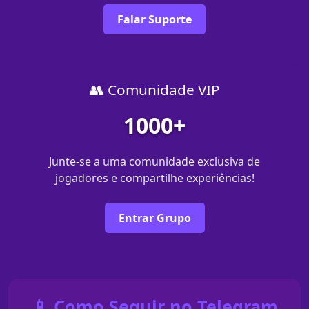
Falar Suporte
👥 Comunidade VIP
1000+
Junte-se a uma comunidade exclusiva de
jogadores e compartilhe experiências!
Entrar Grupo
📱 Como Seguir no Telegram