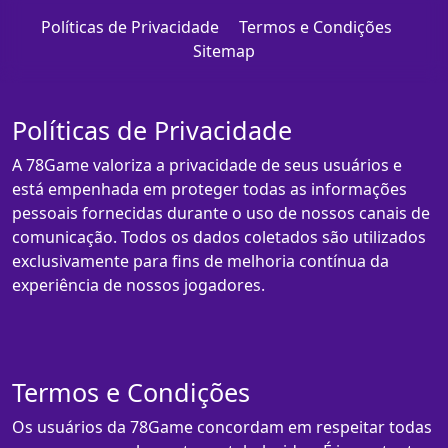
Políticas de Privacidade
Termos e Condições
Sitemap
Políticas de Privacidade
A 78Game valoriza a privacidade de seus usuários e
está empenhada em proteger todas as informações
pessoais fornecidas durante o uso de nossos canais de
comunicação. Todos os dados coletados são utilizados
exclusivamente para fins de melhoria contínua da
experiência de nossos jogadores.
Termos e Condições
Os usuários da 78Game concordam em respeitar todas