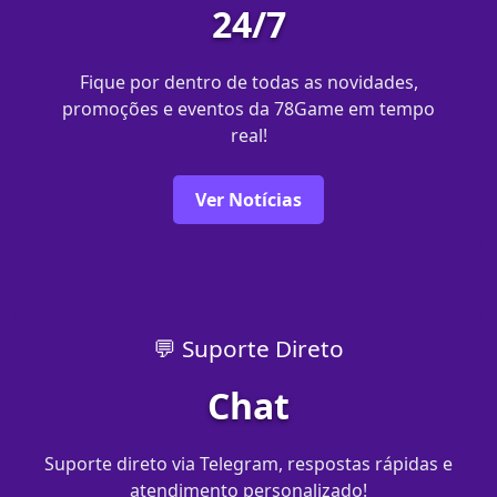
24/7
Fique por dentro de todas as novidades,
promoções e eventos da 78Game em tempo
real!
Ver Notícias
💬 Suporte Direto
Chat
Suporte direto via Telegram, respostas rápidas e
atendimento personalizado!