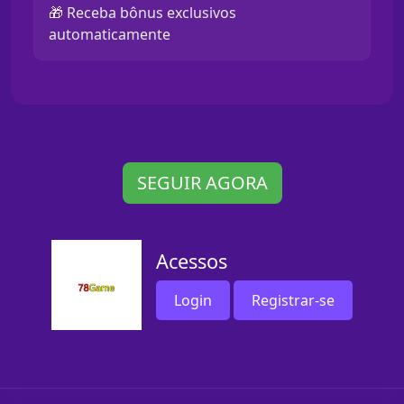
🎁 Receba bônus exclusivos
automaticamente
SEGUIR AGORA
Acessos
Login
Registrar-se