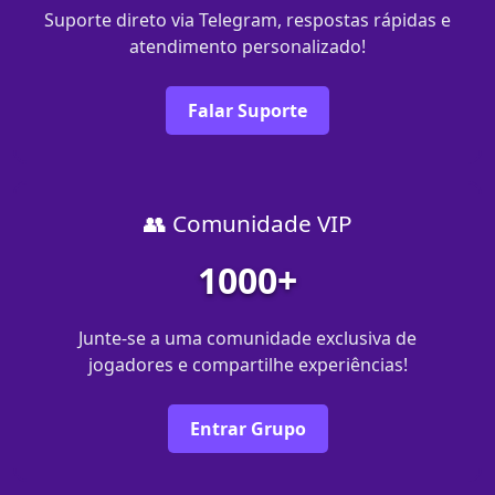
Suporte direto via Telegram, respostas rápidas e
atendimento personalizado!
Falar Suporte
👥 Comunidade VIP
1000+
Junte-se a uma comunidade exclusiva de
jogadores e compartilhe experiências!
Entrar Grupo