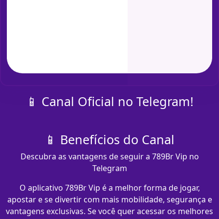
📱 Canal Oficial no Telegram!
📱 Benefícios do Canal
Descubra as vantagens de seguir a 789Br Vip no
Telegram
O aplicativo 789Br Vip é a melhor forma de jogar,
apostar e se divertir com mais mobilidade, segurança e
vantagens exclusivas. Se você quer acessar os melhores