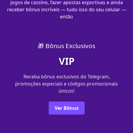
jogos de cassino, fazer apostas esportivas e ainda
receber bônus incríveis — tudo isso do seu celular —
então
🎁 Bônus Exclusivos
VIP
Receba bônus exclusivos do Telegram,
promoções especiais e códigos promocionais
únicos!
Ver Bônus