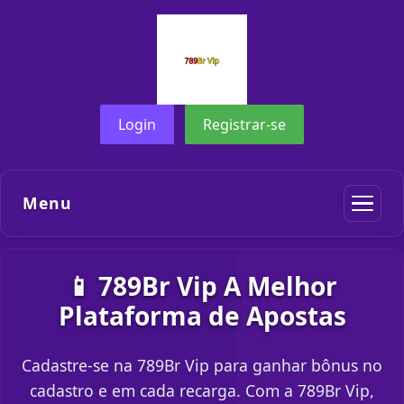
Login
Registrar-se
Menu
📱 789Br Vip A Melhor
Plataforma de Apostas
Cadastre-se na 789Br Vip para ganhar bônus no
cadastro e em cada recarga. Com a 789Br Vip,