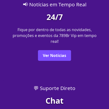
📢 Notícias em Tempo Real
24/7
Fique por dentro de todas as novidades,
promoções e eventos da 789Br Vip em tempo
real!
Ver Notícias
💬 Suporte Direto
Chat