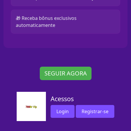
🎁 Receba bônus exclusivos
automaticamente
SEGUIR AGORA
Acessos
Login
Registrar-se