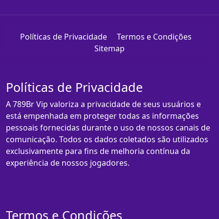
Políticas de Privacidade
Termos e Condições
Sitemap
Políticas de Privacidade
A 789Br Vip valoriza a privacidade de seus usuários e
está empenhada em proteger todas as informações
pessoais fornecidas durante o uso de nossos canais de
comunicação. Todos os dados coletados são utilizados
exclusivamente para fins de melhoria contínua da
experiência de nossos jogadores.
Termos e Condições