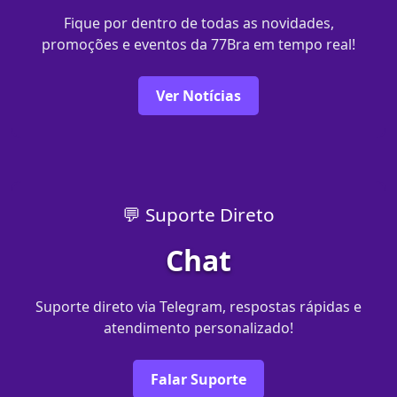
Fique por dentro de todas as novidades,
promoções e eventos da 77Bra em tempo real!
Ver Notícias
💬 Suporte Direto
Chat
Suporte direto via Telegram, respostas rápidas e
atendimento personalizado!
Falar Suporte