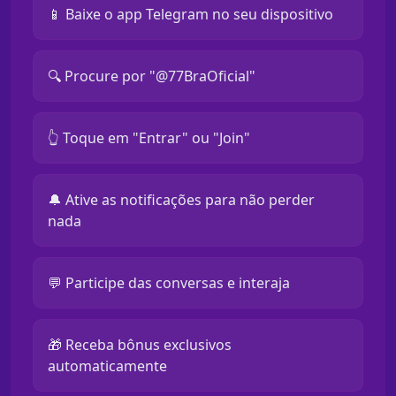
📱 Baixe o app Telegram no seu dispositivo
🔍 Procure por "@77BraOficial"
👆 Toque em "Entrar" ou "Join"
🔔 Ative as notificações para não perder
nada
💬 Participe das conversas e interaja
🎁 Receba bônus exclusivos
automaticamente