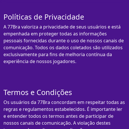
Políticas de Privacidade
A 77Bra valoriza a privacidade de seus usuários e está
empenhada em proteger todas as informações
pessoais fornecidas durante o uso de nossos canais de
comunicação. Todos os dados coletados são utilizados
exclusivamente para fins de melhoria contínua da
experiência de nossos jogadores.
Termos e Condições
Os usuários da 77Bra concordam em respeitar todas as
regras e regulamentos estabelecidos. É importante ler
e entender todos os termos antes de participar de
nossos canais de comunicação. A violação destes