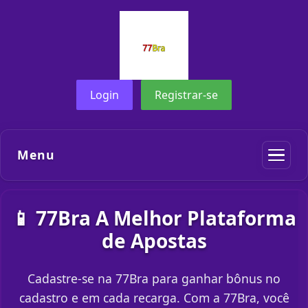
Login
Registrar-se
Menu
📱 77Bra A Melhor Plataforma
de Apostas
Cadastre-se na 77Bra para ganhar bônus no
cadastro e em cada recarga. Com a 77Bra, você