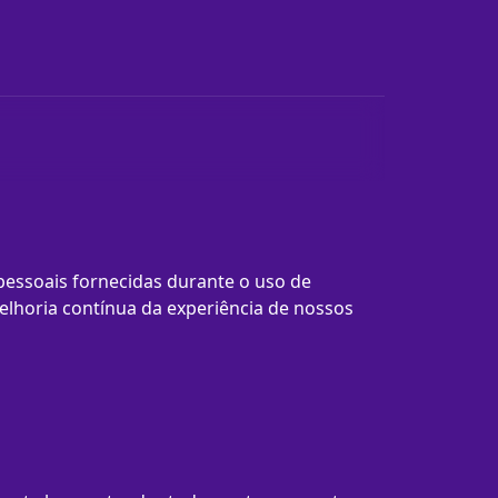
pessoais fornecidas durante o uso de
elhoria contínua da experiência de nossos