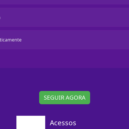
a
aticamente
SEGUIR AGORA
Acessos