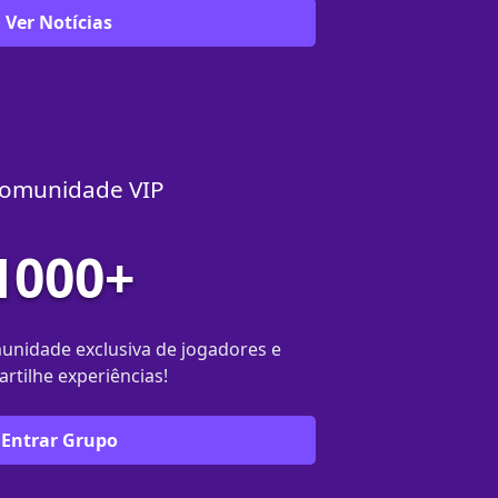
Ver Notícias
Comunidade VIP
1000+
unidade exclusiva de jogadores e
rtilhe experiências!
Entrar Grupo