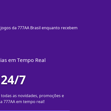
 jogos da 777AA Brasil enquanto recebem
cias em Tempo Real
24/7
e todas as novidades, promoções e
a 777AA em tempo real!