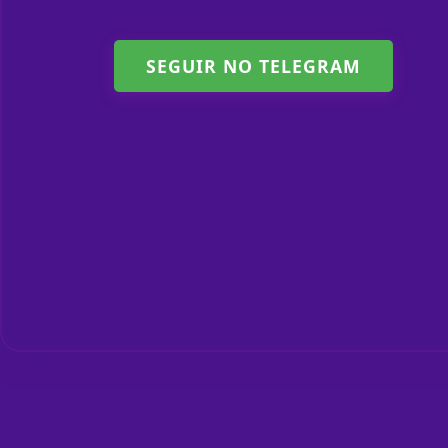
SEGUIR NO TELEGRAM