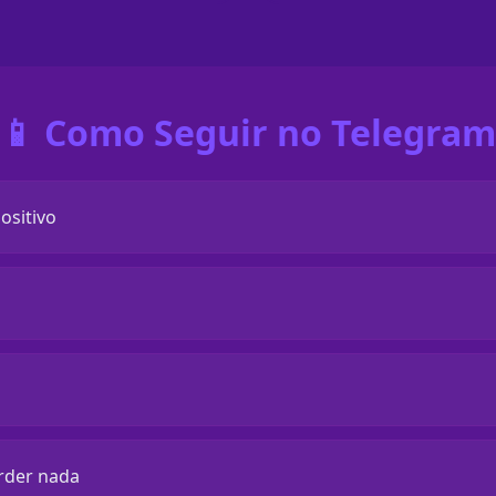
📱 Como Seguir no Telegram
ositivo
erder nada