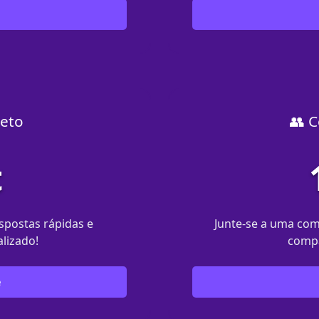
reto
👥 
t
espostas rápidas e
Junte-se a uma com
lizado!
compa
e