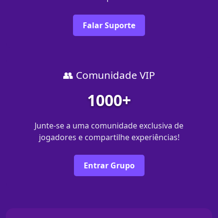
Falar Suporte
👥 Comunidade VIP
1000+
Junte-se a uma comunidade exclusiva de
jogadores e compartilhe experiências!
Entrar Grupo