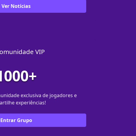
Ver Notícias
Comunidade VIP
1000+
unidade exclusiva de jogadores e
rtilhe experiências!
Entrar Grupo