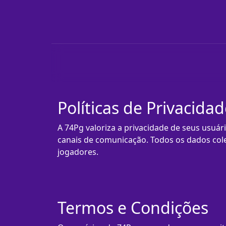
Políticas de Privacida
A 74Pg valoriza a privacidade de seus usuá
canais de comunicação. Todos os dados cole
jogadores.
Termos e Condições