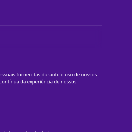
essoais fornecidas durante o uso de nossos
 contínua da experiência de nossos