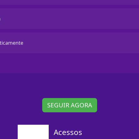
a
aticamente
SEGUIR AGORA
Acessos