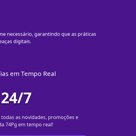
me necessário, garantindo que as práticas
aças digitais.
cias em Tempo Real
24/7
e todas as novidades, promoções e
da 74Pg em tempo real!