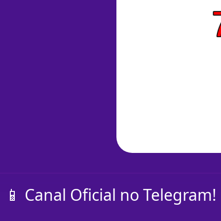
📱 Canal Oficial no Telegram!