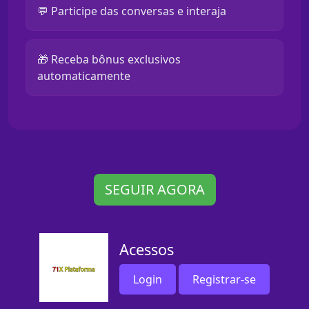
💬 Participe das conversas e interaja
🎁 Receba bônus exclusivos
automaticamente
SEGUIR AGORA
Acessos
Login
Registrar-se