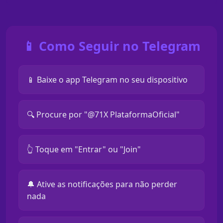
📱 Como Seguir no Telegram
📱 Baixe o app Telegram no seu dispositivo
🔍 Procure por "@71X PlataformaOficial"
👆 Toque em "Entrar" ou "Join"
🔔 Ative as notificações para não perder
nada