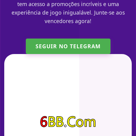
tem acesso a promoções incríveis e uma
experiência de jogo inigualável. Junte-se aos
vencedores agora!
SEGUIR NO TELEGRAM