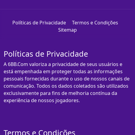
Políticas de Privacidade
Termos e Condições
Sitemap
Políticas de Privacidade
A 6BB.Com valoriza a privacidade de seus usuários e
está empenhada em proteger todas as informações
pessoais fornecidas durante o uso de nossos canais de
comunicação. Todos os dados coletados são utilizados
exclusivamente para fins de melhoria contínua da
experiência de nossos jogadores.
Termos e Condições