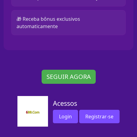
🎁 Receba bônus exclusivos
automaticamente
SEGUIR AGORA
Acessos
Login
Registrar-se