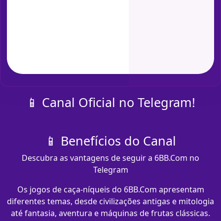
📱 Canal Oficial no Telegram!
📱 Benefícios do Canal
Descubra as vantagens de seguir a 6BB.Com no
Telegram
Os jogos de caça-níqueis do 6BB.Com apresentam
diferentes temas, desde civilizações antigas e mitologia
até fantasia, aventura e máquinas de frutas clássicas.