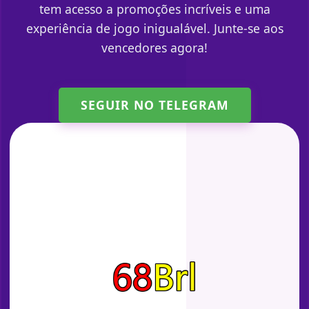
tem acesso a promoções incríveis e uma
experiência de jogo inigualável. Junte-se aos
vencedores agora!
SEGUIR NO TELEGRAM