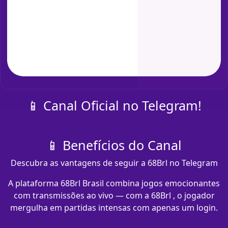
📱 Canal Oficial no Telegram!
📱 Benefícios do Canal
Descubra as vantagens de seguir a 68Brl no Telegram
A plataforma 68Brl Brasil combina jogos emocionantes
com transmissões ao vivo — com a 68Brl , o jogador
mergulha em partidas intensas com apenas um login.