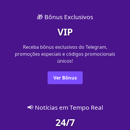
🎁 Bônus Exclusivos
VIP
Receba bônus exclusivos do Telegram,
promoções especiais e códigos promocionais
únicos!
Ver Bônus
📢 Notícias em Tempo Real
24/7