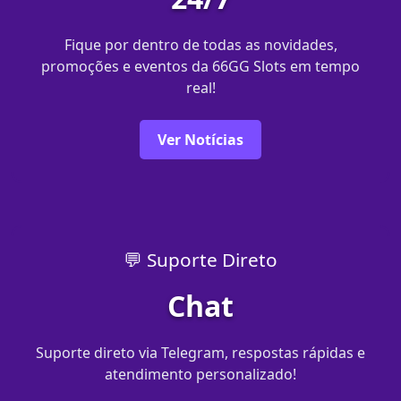
Fique por dentro de todas as novidades,
promoções e eventos da 66GG Slots em tempo
real!
Ver Notícias
💬 Suporte Direto
Chat
Suporte direto via Telegram, respostas rápidas e
atendimento personalizado!