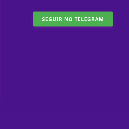
SEGUIR NO TELEGRAM