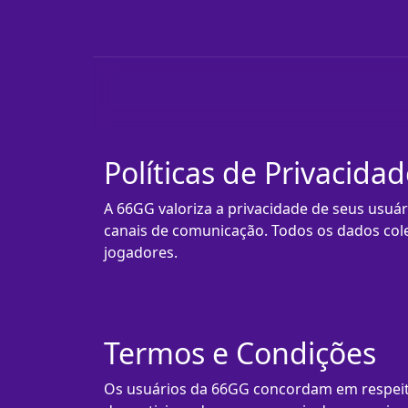
Políticas de Privacida
A 66GG valoriza a privacidade de seus usu
canais de comunicação. Todos os dados cole
jogadores.
Termos e Condições
Os usuários da 66GG concordam em respeita