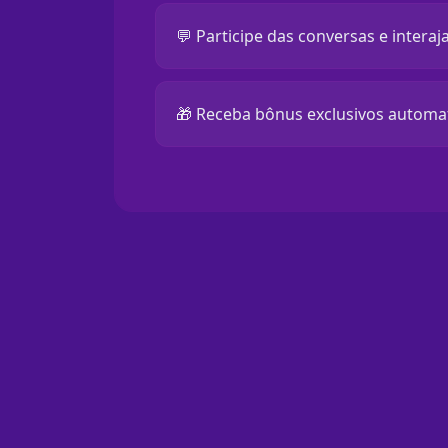
💬 Participe das conversas e interaj
🎁 Receba bônus exclusivos autom