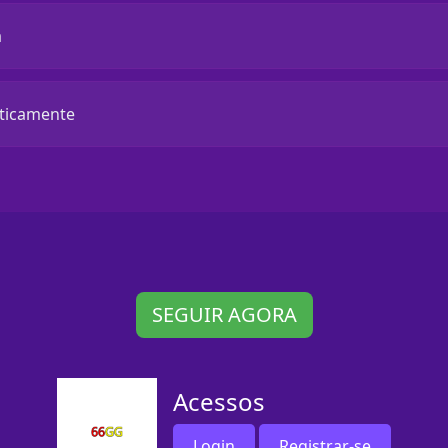
a
aticamente
SEGUIR AGORA
Acessos
Login
Registrar-se