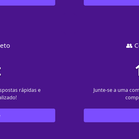
reto
👥 
t
espostas rápidas e
Junte-se a uma com
lizado!
compa
e