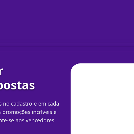
r
postas
 no cadastro e em cada
 promoções incríveis e
unte-se aos vencedores