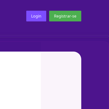
Login
Registrar-se