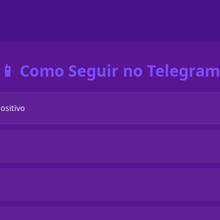
📱 Como Seguir no Telegram
ositivo