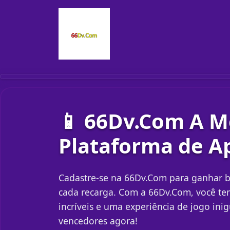
📱 66Dv.Com A M
Plataforma de A
Cadastre-se na 66Dv.Com para ganhar 
cada recarga. Com a 66Dv.Com, você t
incríveis e uma experiência de jogo inig
vencedores agora!