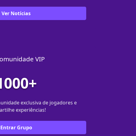
Ver Notícias
Comunidade VIP
1000+
unidade exclusiva de jogadores e
rtilhe experiências!
Entrar Grupo