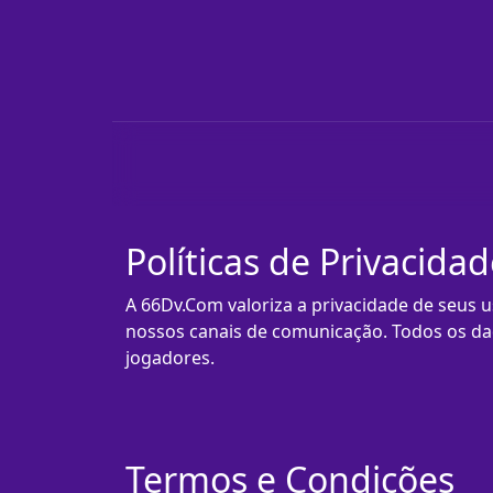
Políticas de Privacida
A 66Dv.Com valoriza a privacidade de seus
nossos canais de comunicação. Todos os dad
jogadores.
Termos e Condições