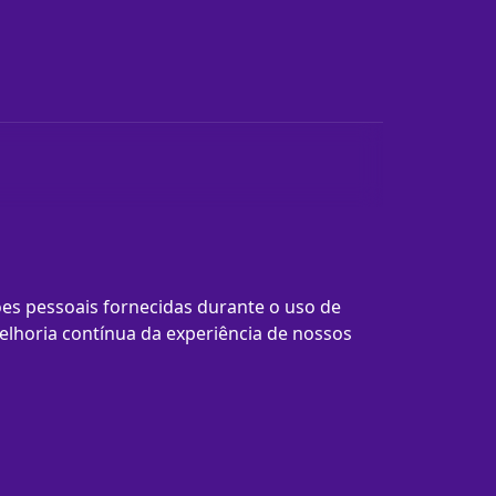
es pessoais fornecidas durante o uso de
elhoria contínua da experiência de nossos