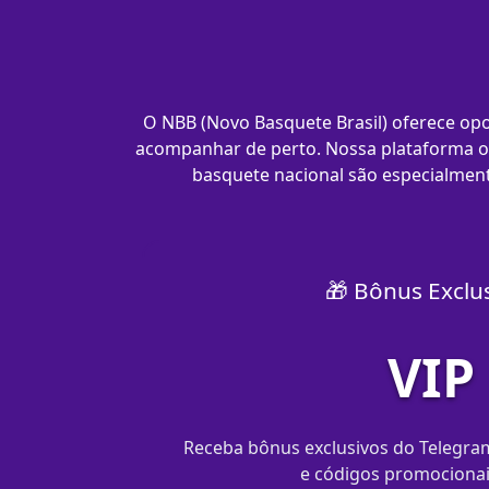
O NBB (Novo Basquete Brasil) oferece op
acompanhar de perto. Nossa plataforma ofe
basquete nacional são especialment
🎁 Bônus Exclu
VIP
Receba bônus exclusivos do Telegra
e códigos promocionai