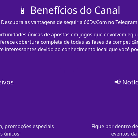
📱 Benefícios do Canal
Descubra as vantagens de seguir a 66Dv.Com no Telegram
ortunidades únicas de apostas em jogos que envolvem equip
rece cobertura completa de todas as fases da competição, 
e interessantes devido ao conhecimento local que você pod
sivos
📢 Notí
m, promoções especiais
Fique por dentro d
s únicos!
eventos da