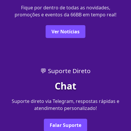
Fique por dentro de todas as novidades,
promoções e eventos da 66BB em tempo real!
Ver Notícias
💬 Suporte Direto
Chat
Suporte direto via Telegram, respostas rápidas e
atendimento personalizado!
Falar Suporte