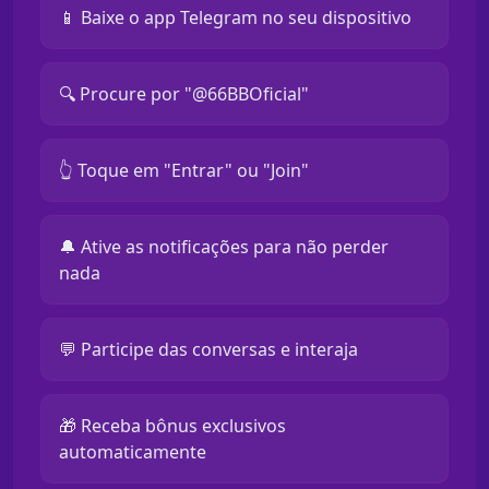
📱 Baixe o app Telegram no seu dispositivo
🔍 Procure por "@66BBOficial"
👆 Toque em "Entrar" ou "Join"
🔔 Ative as notificações para não perder
nada
💬 Participe das conversas e interaja
🎁 Receba bônus exclusivos
automaticamente