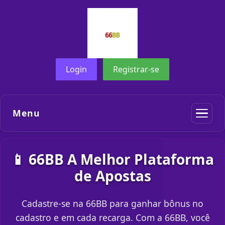
Login
Registrar-se
Menu
📱 66BB A Melhor Plataforma
de Apostas
Cadastre-se na 66BB para ganhar bônus no
cadastro e em cada recarga. Com a 66BB, você