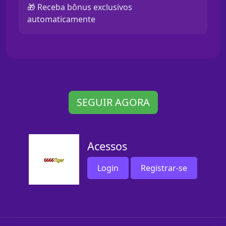
🎁 Receba bônus exclusivos
automaticamente
SEGUIR AGORA
Acessos
Login
Registrar-se