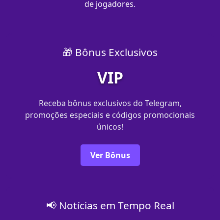
de jogadores.
🎁 Bônus Exclusivos
VIP
Receba bônus exclusivos do Telegram,
promoções especiais e códigos promocionais
únicos!
Ver Bônus
📢 Notícias em Tempo Real