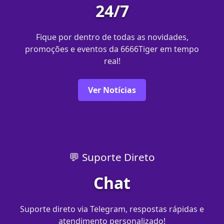
24/7
Fique por dentro de todas as novidades,
promoções e eventos da 6666Tiger em tempo
real!
Ver Notícias
💬 Suporte Direto
Chat
Suporte direto via Telegram, respostas rápidas e
atendimento personalizado!