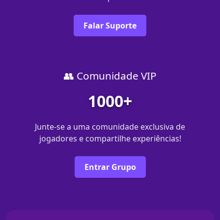
Falar Suporte
👥 Comunidade VIP
1000+
Junte-se a uma comunidade exclusiva de
jogadores e compartilhe experiências!
Entrar Grupo