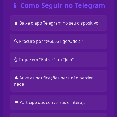
📱 Como Seguir no Telegram
📱 Baixe o app Telegram no seu dispositivo
🔍 Procure por "@6666TigerOficial"
👆 Toque em "Entrar" ou "Join"
🔔 Ative as notificações para não perder
nada
💬 Participe das conversas e interaja