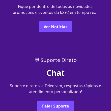
Fique por dentro de todas as novidades,
promoções e eventos da 6292 em tempo real!
Ver Notícias
💬 Suporte Direto
Chat
Suporte direto via Telegram, respostas rápidas e
atendimento personalizado!
Falar Suporte