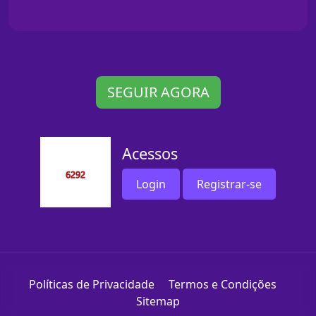
SEGUIR AGORA
Acessos
Login
Registrar-se
Políticas de Privacidade
Termos e Condições
Sitemap