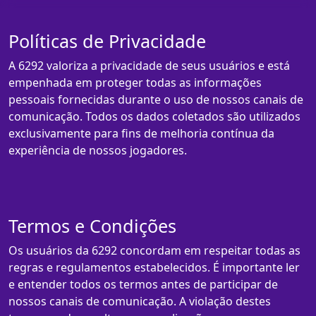
Políticas de Privacidade
A 6292 valoriza a privacidade de seus usuários e está
empenhada em proteger todas as informações
pessoais fornecidas durante o uso de nossos canais de
comunicação. Todos os dados coletados são utilizados
exclusivamente para fins de melhoria contínua da
experiência de nossos jogadores.
Termos e Condições
Os usuários da 6292 concordam em respeitar todas as
regras e regulamentos estabelecidos. É importante ler
e entender todos os termos antes de participar de
nossos canais de comunicação. A violação destes