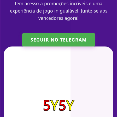
tem acesso a promoções incríveis e uma
experiência de jogo inigualável. Junte-se aos
vencedores agora!
SEGUIR NO TELEGRAM