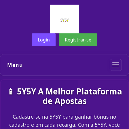
Login
Registrar-se
Menu
📱 5Y5Y A Melhor Plataforma
de Apostas
Cadastre-se na 5Y5Y para ganhar bônus no
cadastro e em cada recarga. Com a 5Y5Y, você