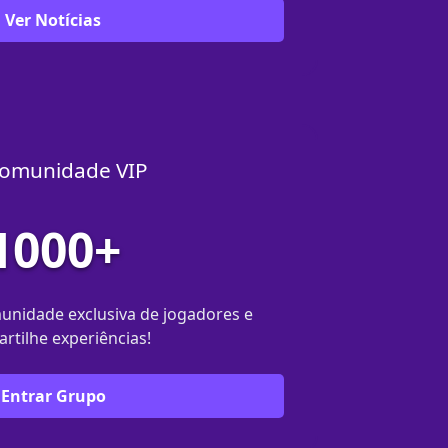
Ver Notícias
Comunidade VIP
1000+
unidade exclusiva de jogadores e
rtilhe experiências!
Entrar Grupo