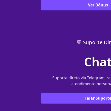
Ver Bônus
💬 Suporte Di
Cha
Suporte direto via Telegram, r
atendimento persona
Falar Suport