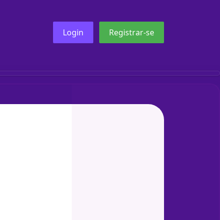
Login
Registrar-se