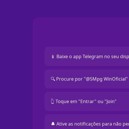
📱 Baixe o app Telegram no seu disp
🔍 Procure por "@5Mpg WinOficial"
👆 Toque em "Entrar" ou "Join"
🔔 Ative as notificações para não p