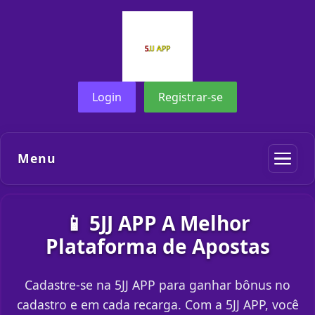
Login
Registrar-se
Menu
📱 5JJ APP A Melhor
Plataforma de Apostas
Cadastre-se na 5JJ APP para ganhar bônus no
cadastro e em cada recarga. Com a 5JJ APP, você