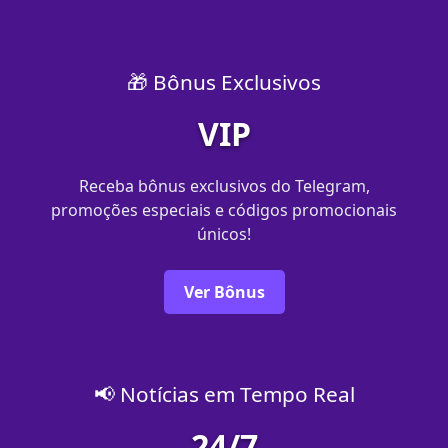
🎁 Bônus Exclusivos
VIP
Receba bônus exclusivos do Telegram,
promoções especiais e códigos promocionais
únicos!
Ver Bônus
📢 Notícias em Tempo Real
24/7