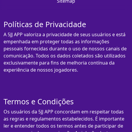
Sitemap
Políticas de Privacidade
A 5JJ APP valoriza a privacidade de seus usuários e está
empenhada em proteger todas as informações
pessoais fornecidas durante o uso de nossos canais de
comunicação. Todos os dados coletados são utilizados
exclusivamente para fins de melhoria contínua da
experiência de nossos jogadores.
Termos e Condições
Os usuários da 5JJ APP concordam em respeitar todas
as regras e regulamentos estabelecidos. É importante
ler e entender todos os termos antes de participar de