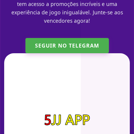
tem acesso a promoções incríveis e uma
experiência de jogo inigualável. Junte-se aos
vencedores agora!
SEGUIR NO TELEGRAM