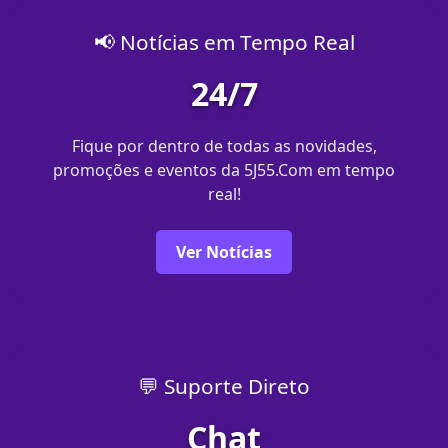
📢 Notícias em Tempo Real
24/7
Fique por dentro de todas as novidades,
promoções e eventos da 5J55.Com em tempo
real!
Ver Notícias
💬 Suporte Direto
Chat