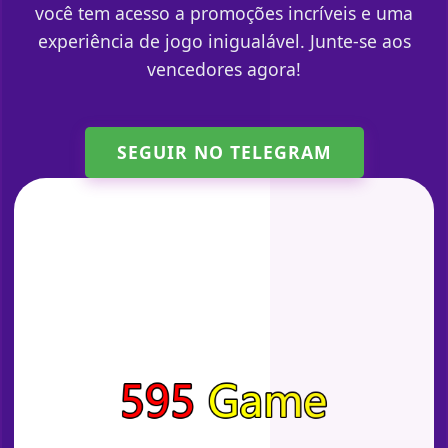
você tem acesso a promoções incríveis e uma
experiência de jogo inigualável. Junte-se aos
vencedores agora!
SEGUIR NO TELEGRAM