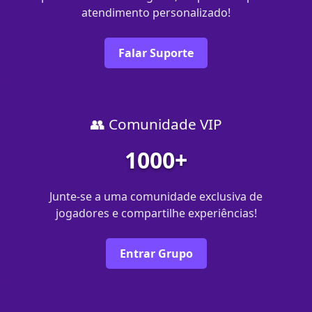
atendimento personalizado!
Falar Suporte
👥 Comunidade VIP
1000+
Junte-se a uma comunidade exclusiva de
jogadores e compartilhe experiências!
Entrar Grupo