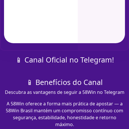
📱 Canal Oficial no Telegram!
📱 Benefícios do Canal
Descubra as vantagens de seguir a 58Win no Telegram
A 58Win oferece a forma mais prática de apostar — a
58Win Brasil mantém um compromisso contínuo com
segurança, estabilidade, honestidade e retorno
máximo.