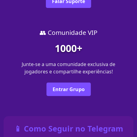
Falar Suporte
👥 Comunidade VIP
1000+
Junte-se a uma comunidade exclusiva de
jogadores e compartilhe experiências!
Entrar Grupo
📱 Como Seguir no Telegram