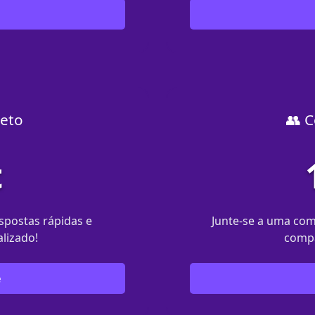
reto
👥 
t
espostas rápidas e
Junte-se a uma com
lizado!
compa
e