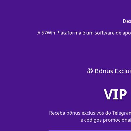
Des
A 57Win Plataforma é um software de apost
🎁 Bônus Exclu
VIP
Receba bônus exclusivos do Telegra
e códigos promocionai