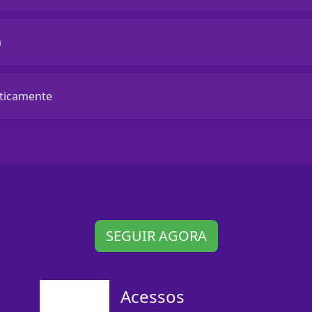
a
aticamente
SEGUIR AGORA
Acessos