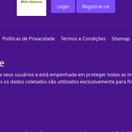
Login
Registrar-se
Políticas de Privacidade
Termos e Condições
Sitemap
de
de seus usuários e está empenhada em proteger todas as i
 os dados coletados são utilizados exclusivamente para fi