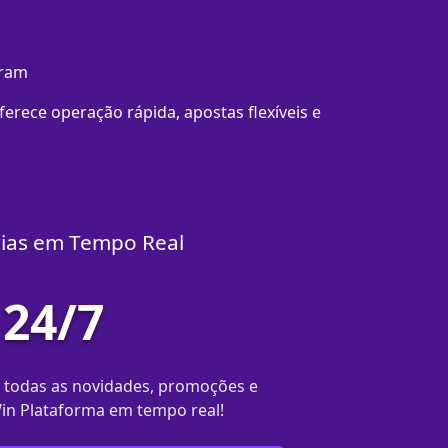
gram
erece operação rápida, apostas flexíveis e
cias em Tempo Real
24/7
e todas as novidades, promoções e
in Plataforma em tempo real!