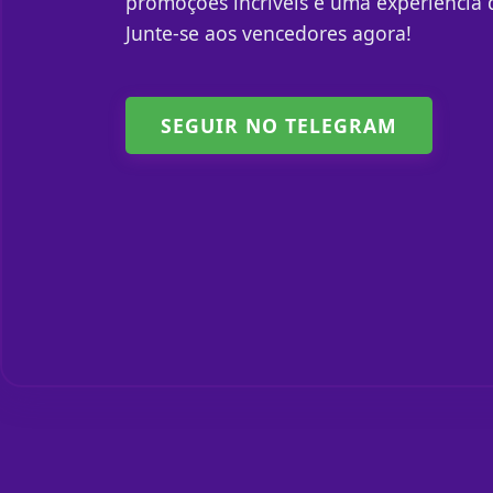
promoções incríveis e uma experiência d
Junte-se aos vencedores agora!
SEGUIR NO TELEGRAM