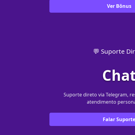
Ver Bônus
💬 Suporte Di
Cha
Suporte direto via Telegram, r
atendimento persona
Falar Suport