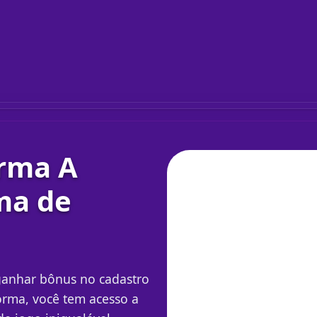
orma A
ma de
ganhar bônus no cadastro
orma, você tem acesso a