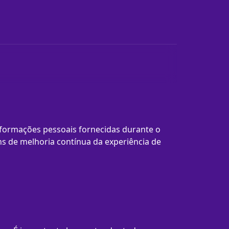
nformações pessoais fornecidas durante o
ns de melhoria contínua da experiência de