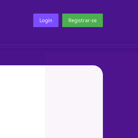
Login
Registrar-se