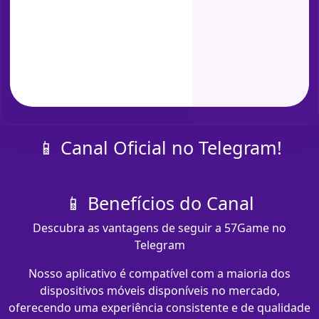
📱 Canal Oficial no Telegram!
📱 Benefícios do Canal
Descubra as vantagens de seguir a 57Game no
Telegram
Nosso aplicativo é compatível com a maioria dos
dispositivos móveis disponíveis no mercado,
oferecendo uma experiência consistente e de qualidade