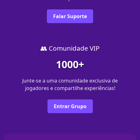
Falar Suporte
👥 Comunidade VIP
1000+
Junte-se a uma comunidade exclusiva de
jogadores e compartilhe experiências!
Entrar Grupo