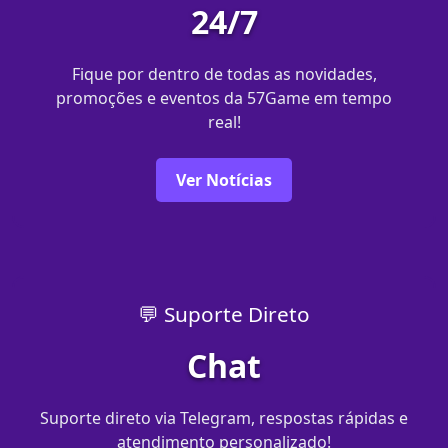
24/7
Fique por dentro de todas as novidades,
promoções e eventos da 57Game em tempo
real!
Ver Notícias
💬 Suporte Direto
Chat
Suporte direto via Telegram, respostas rápidas e
atendimento personalizado!