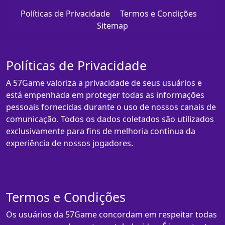
Políticas de Privacidade
Termos e Condições
Sitemap
Políticas de Privacidade
A 57Game valoriza a privacidade de seus usuários e
está empenhada em proteger todas as informações
pessoais fornecidas durante o uso de nossos canais de
comunicação. Todos os dados coletados são utilizados
exclusivamente para fins de melhoria contínua da
experiência de nossos jogadores.
Termos e Condições
Os usuários da 57Game concordam em respeitar todas