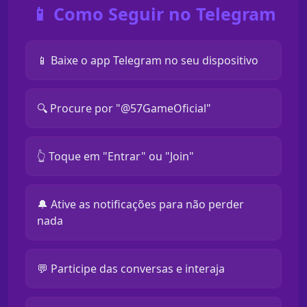
📱 Como Seguir no Telegram
📱 Baixe o app Telegram no seu dispositivo
🔍 Procure por "@57GameOficial"
👆 Toque em "Entrar" ou "Join"
🔔 Ative as notificações para não perder
nada
💬 Participe das conversas e interaja