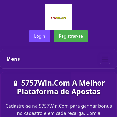
Login
Registrar-se
Menu
📱 5757Win.Com A Melhor
Plataforma de Apostas
Cadastre-se na 5757Win.Com para ganhar bônus
no cadastro e em cada recarga. Com a