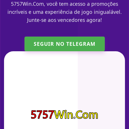
5757Win.Com, você tem acesso a promoções
incríveis e uma experiência de jogo inigualável.
Junte-se aos vencedores agora!
SEGUIR NO TELEGRAM