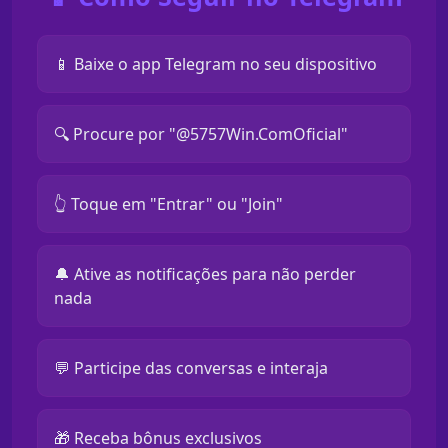
📱 Baixe o app Telegram no seu dispositivo
🔍 Procure por "@5757Win.ComOficial"
👆 Toque em "Entrar" ou "Join"
🔔 Ative as notificações para não perder
nada
💬 Participe das conversas e interaja
🎁 Receba bônus exclusivos