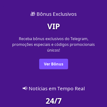
🎁 Bônus Exclusivos
VIP
Receba bônus exclusivos do Telegram,
promoções especiais e códigos promocionais
únicos!
Ver Bônus
📢 Notícias em Tempo Real
24/7