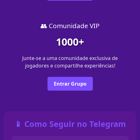
👥 Comunidade VIP
1000+
Junte-se a uma comunidade exclusiva de
jogadores e compartilhe experiências!
Entrar Grupo
📱 Como Seguir no Telegram