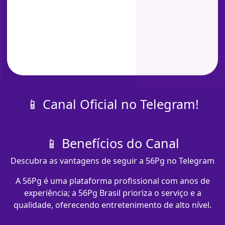
📱 Canal Oficial no Telegram!
📱 Benefícios do Canal
Descubra as vantagens de seguir a 56Pg no Telegram
A 56Pg é uma plataforma profissional com anos de
experiência; a 56Pg Brasil prioriza o serviço e a
qualidade, oferecendo entretenimento de alto nível.