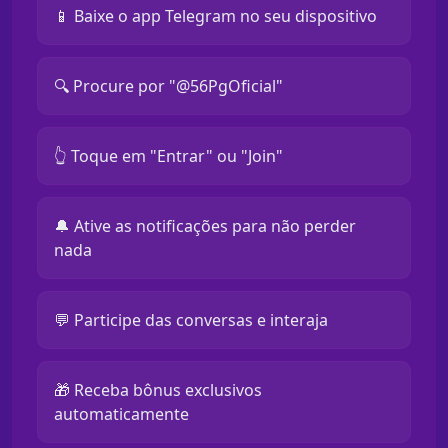
📱 Baixe o app Telegram no seu dispositivo
🔍 Procure por "@56PgOficial"
👆 Toque em "Entrar" ou "Join"
🔔 Ative as notificações para não perder
nada
💬 Participe das conversas e interaja
🎁 Receba bônus exclusivos
automaticamente