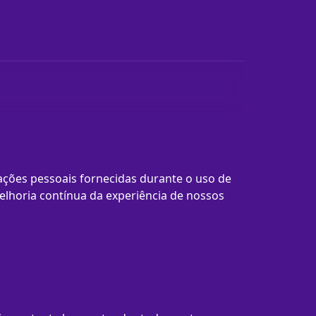
ações pessoais fornecidas durante o uso de
elhoria contínua da experiência de nossos