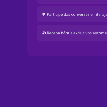
💬 Participe das conversas e interaj
🎁 Receba bônus exclusivos autom