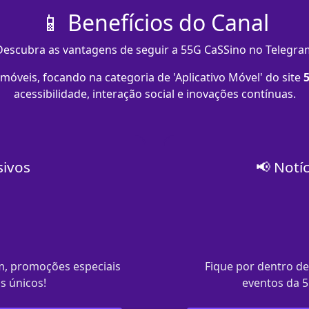
📱 Benefícios do Canal
Descubra as vantagens de seguir a 55G CaSSino no Telegra
 móveis, focando na categoria de 'Aplicativo Móvel' do site
acessibilidade, interação social e inovações contínuas.
sivos
📢 Notí
m, promoções especiais
Fique por dentro d
s únicos!
eventos da 