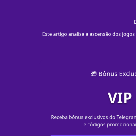
Este artigo analisa a ascensão dos jogos
🎁 Bônus Exclu
VIP
Receba bônus exclusivos do Telegra
e códigos promocionai