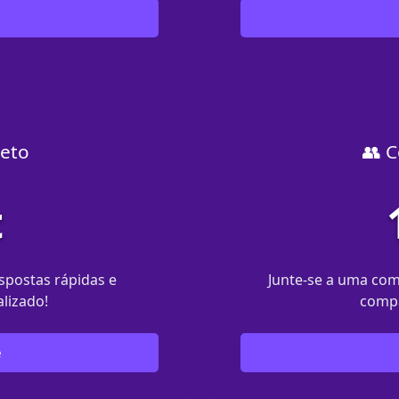
reto
👥 
t
espostas rápidas e
Junte-se a uma com
lizado!
compa
e