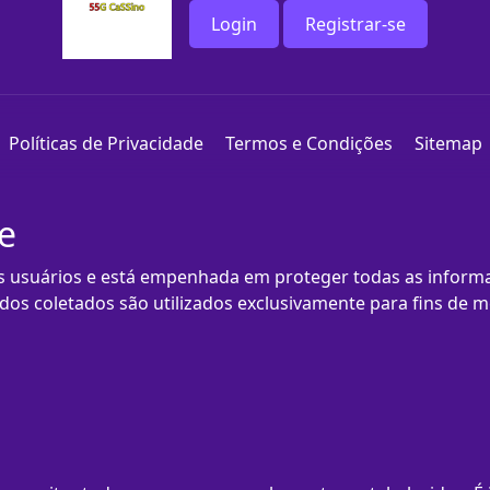
Login
Registrar-se
Políticas de Privacidade
Termos e Condições
Sitemap
de
us usuários e está empenhada em proteger todas as inform
os coletados são utilizados exclusivamente para fins de m