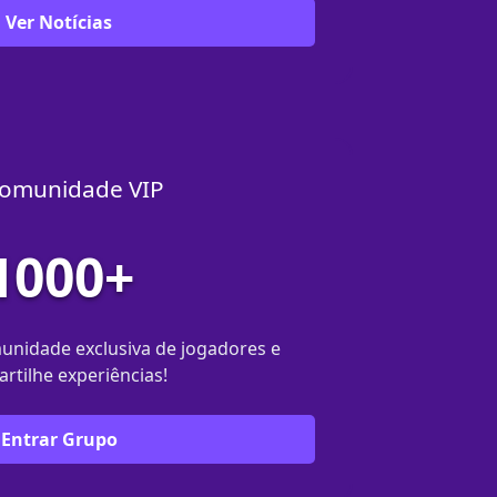
Ver Notícias
Comunidade VIP
1000+
unidade exclusiva de jogadores e
rtilhe experiências!
Entrar Grupo