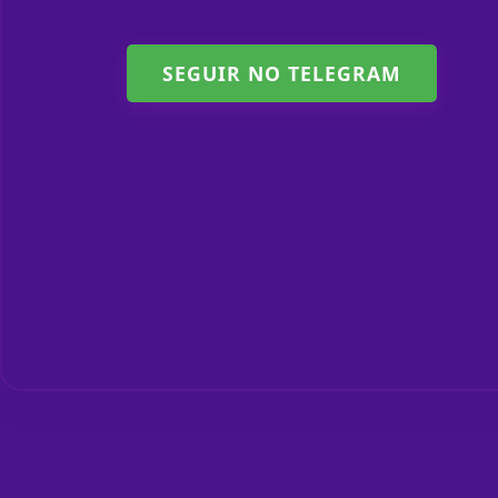
SEGUIR NO TELEGRAM