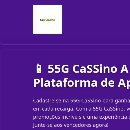
📱 55G CaSSino 
Plataforma de A
Cadastre-se na 55G CaSSino para ganha
em cada recarga. Com a 55G CaSSino, v
promoções incríveis e uma experiência d
Junte-se aos vencedores agora!