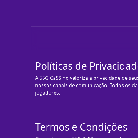
Políticas de Privacida
A 55G CaSSino valoriza a privacidade de se
nossos canais de comunicação. Todos os dad
jogadores.
Termos e Condições