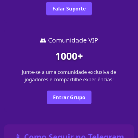
Falar Suporte
👥 Comunidade VIP
1000+
Junte-se a uma comunidade exclusiva de
jogadores e compartilhe experiências!
Entrar Grupo
📱 Como Seguir no Telegram