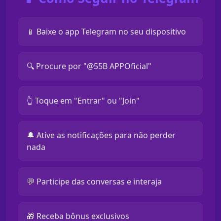
📱 Baixe o app Telegram no seu dispositivo
🔍 Procure por "@55B APPOficial"
👆 Toque em "Entrar" ou "Join"
🔔 Ative as notificações para não perder
nada
💬 Participe das conversas e interaja
🎁 Receba bônus exclusivos