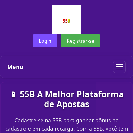
Login
Registrar-se
Menu
📱 55B A Melhor Plataforma
de Apostas
Cadastre-se na 55B para ganhar bônus no
cadastro e em cada recarga. Com a 55B, você tem