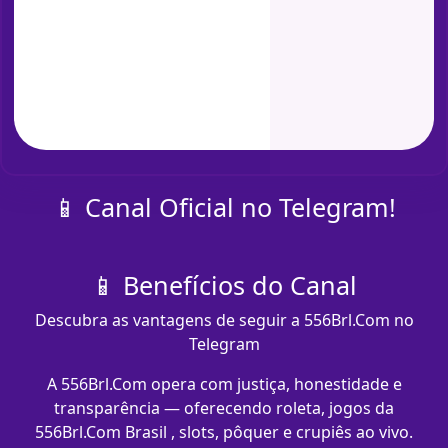
📱 Canal Oficial no Telegram!
📱 Benefícios do Canal
Descubra as vantagens de seguir a 556Brl.Com no
Telegram
A 556Brl.Com opera com justiça, honestidade e
transparência — oferecendo roleta, jogos da
556Brl.Com Brasil , slots, pôquer e crupiês ao vivo.