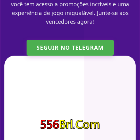
você tem acesso a promoções incríveis e uma
experiência de jogo inigualável. Junte-se aos
vencedores agora!
SEGUIR NO TELEGRAM