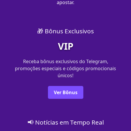
apostar.
🎁 Bônus Exclusivos
VIP
Receba bônus exclusivos do Telegram,
promoções especiais e códigos promocionais
únicos!
Ver Bônus
📢 Notícias em Tempo Real