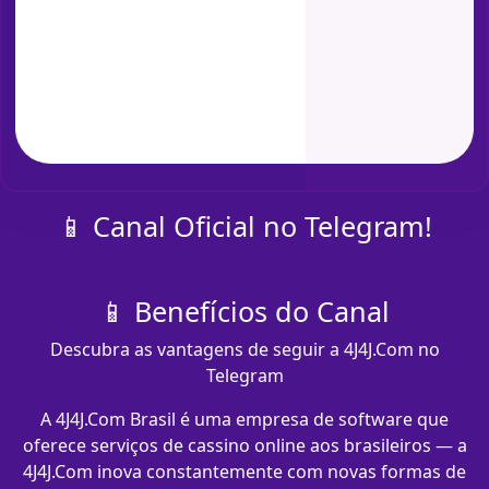
📱 Canal Oficial no Telegram!
📱 Benefícios do Canal
Descubra as vantagens de seguir a 4J4J.Com no
Telegram
A 4J4J.Com Brasil é uma empresa de software que
oferece serviços de cassino online aos brasileiros — a
4J4J.Com inova constantemente com novas formas de