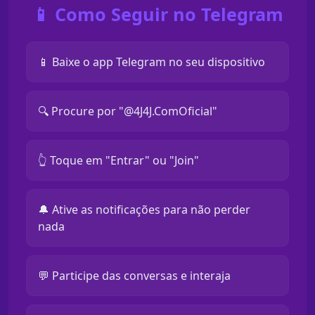
📱 Como Seguir no Telegram
📱 Baixe o app Telegram no seu dispositivo
🔍 Procure por "@4J4J.ComOficial"
👆 Toque em "Entrar" ou "Join"
🔔 Ative as notificações para não perder
nada
💬 Participe das conversas e interaja