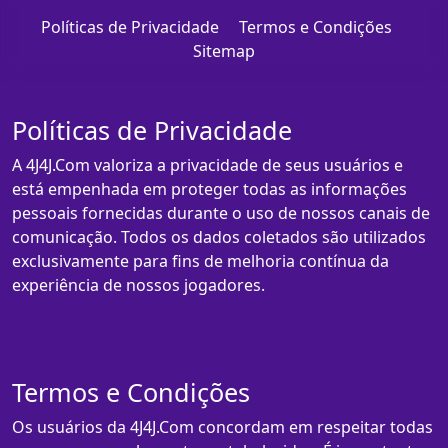
Políticas de Privacidade
Termos e Condições
Sitemap
Políticas de Privacidade
A 4J4J.Com valoriza a privacidade de seus usuários e
está empenhada em proteger todas as informações
pessoais fornecidas durante o uso de nossos canais de
comunicação. Todos os dados coletados são utilizados
exclusivamente para fins de melhoria contínua da
experiência de nossos jogadores.
Termos e Condições
Os usuários da 4J4J.Com concordam em respeitar todas