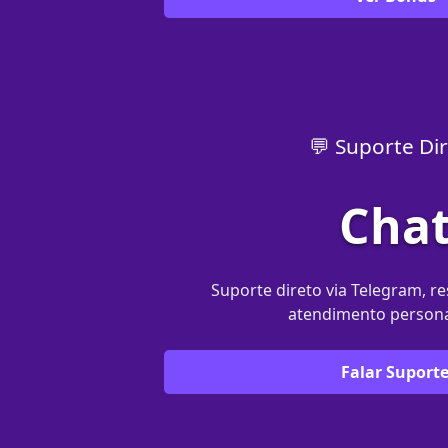
💬 Suporte Di
Cha
Suporte direto via Telegram, r
atendimento persona
Falar Suport