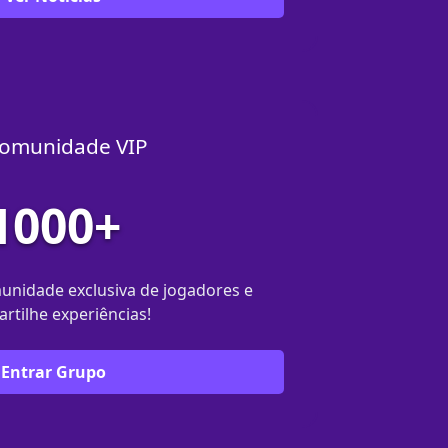
Comunidade VIP
1000+
unidade exclusiva de jogadores e
rtilhe experiências!
Entrar Grupo