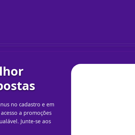
lhor
postas
nus no cadastro e em
 acesso a promoções
ualável. Junte-se aos