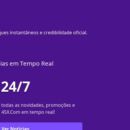
es instantâneos e credibilidade oficial.
cias em Tempo Real
24/7
e todas as novidades, promoções e
 45X.Com em tempo real!
Ver Notícias