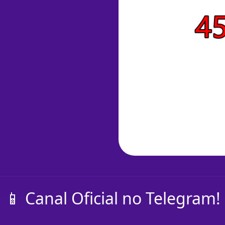
📱 Canal Oficial no Telegram!