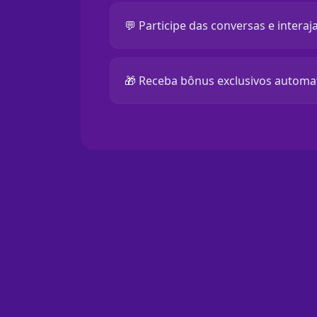
💬 Participe das conversas e interaj
🎁 Receba bônus exclusivos autom