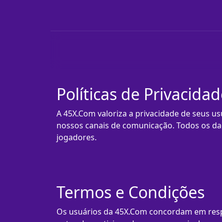
Políticas de Privacida
A 45X.Com valoriza a privacidade de seus u
nossos canais de comunicação. Todos os dad
jogadores.
Termos e Condições
Os usuários da 45X.Com concordam em respe