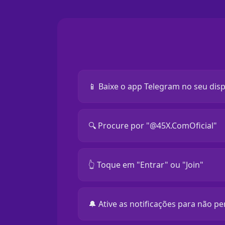
📱 Baixe o app Telegram no seu disp
🔍 Procure por "@45X.ComOficial"
👆 Toque em "Entrar" ou "Join"
🔔 Ative as notificações para não p