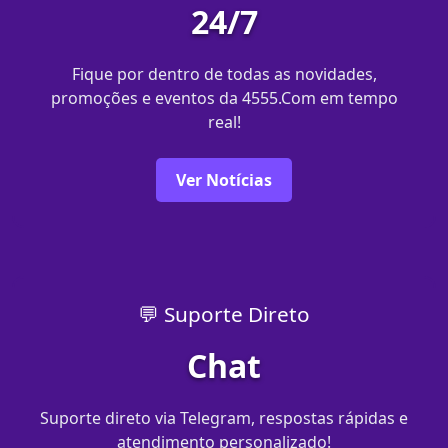
24/7
Fique por dentro de todas as novidades,
promoções e eventos da 4555.Com em tempo
real!
Ver Notícias
💬 Suporte Direto
Chat
Suporte direto via Telegram, respostas rápidas e
atendimento personalizado!