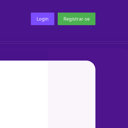
Login
Registrar-se