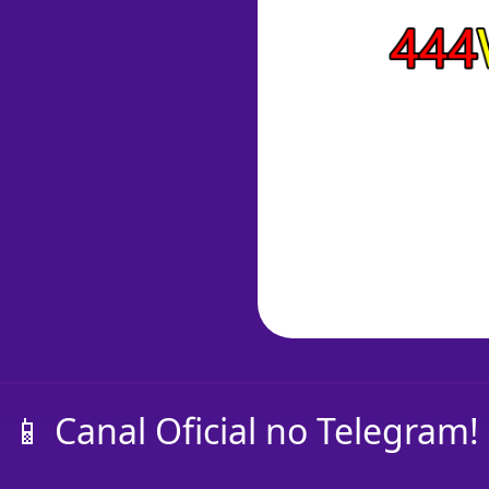
📱 Canal Oficial no Telegram!