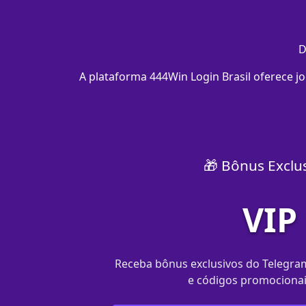
D
A plataforma 444Win Login Brasil oferece j
🎁 Bônus Exclu
VIP
Receba bônus exclusivos do Telegra
e códigos promocionai