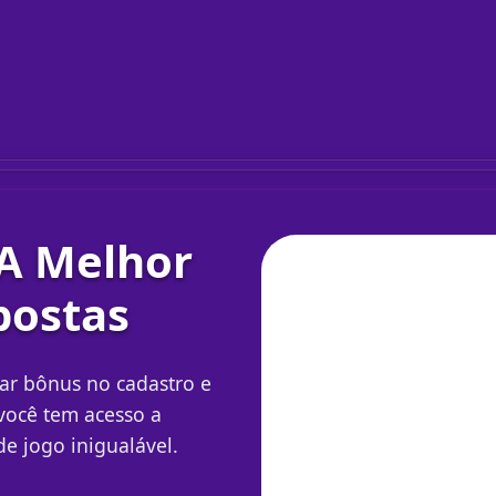
 A Melhor
postas
ar bônus no cadastro e
você tem acesso a
e jogo inigualável.