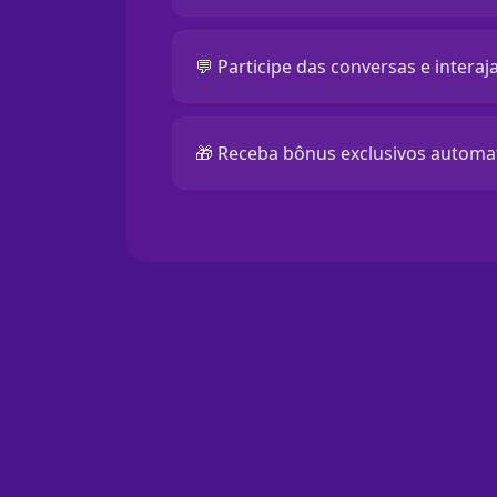
💬 Participe das conversas e interaj
🎁 Receba bônus exclusivos autom