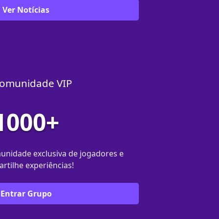
Ver Notícias
Comunidade VIP
1000+
unidade exclusiva de jogadores e
rtilhe experiências!
Entrar Grupo