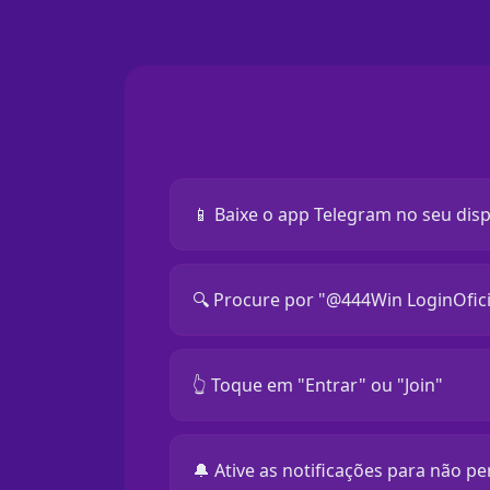
📱 Baixe o app Telegram no seu disp
🔍 Procure por "@444Win LoginOfici
👆 Toque em "Entrar" ou "Join"
🔔 Ative as notificações para não p