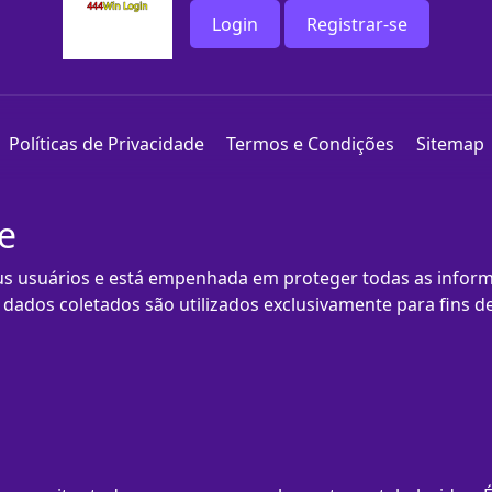
Login
Registrar-se
Políticas de Privacidade
Termos e Condições
Sitemap
de
eus usuários e está empenhada em proteger todas as infor
dados coletados são utilizados exclusivamente para fins d