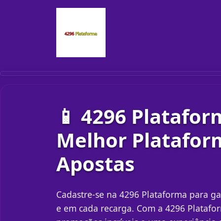
📱 4296 Platafor
Melhor Platafor
Apostas
Cadastre-se na 4296 Plataforma para g
e em cada recarga. Com a 4296 Platafor