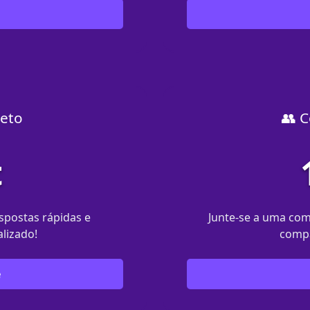
reto
👥 
t
espostas rápidas e
Junte-se a uma com
lizado!
compa
e