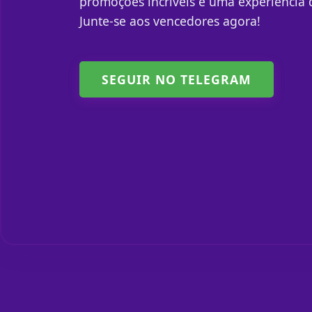
promoções incríveis e uma experiência d
Junte-se aos vencedores agora!
SEGUIR NO TELEGRAM