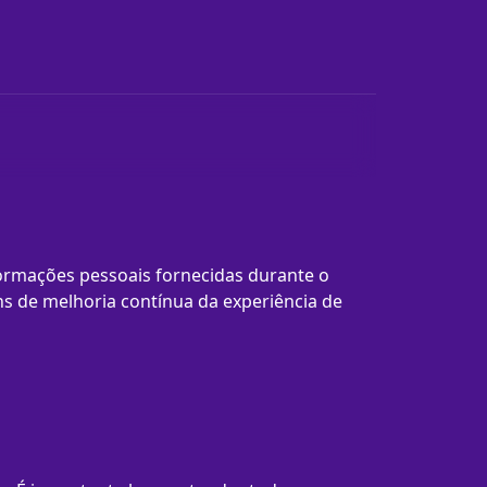
formações pessoais fornecidas durante o
ns de melhoria contínua da experiência de