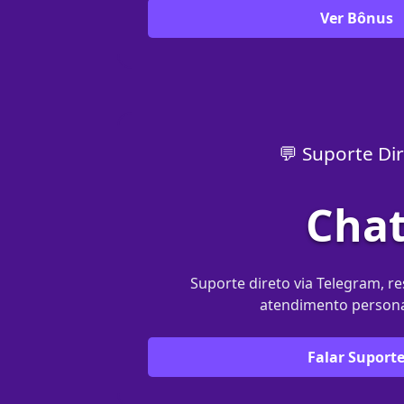
Ver Bônus
💬 Suporte Di
Cha
Suporte direto via Telegram, r
atendimento persona
Falar Suport