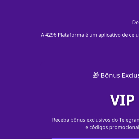
De
A 4296 Plataforma é um aplicativo de celu
🎁 Bônus Exclu
VIP
Receba bônus exclusivos do Telegra
e códigos promocionai