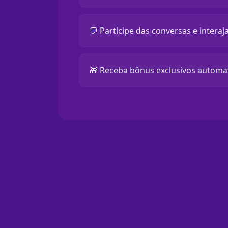
💬 Participe das conversas e interaj
🎁 Receba bônus exclusivos autom