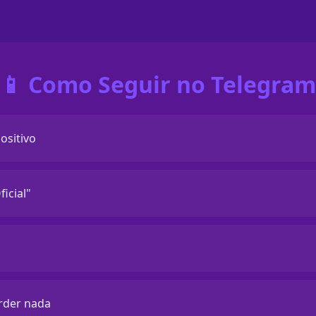
📱 Como Seguir no Telegram
ositivo
icial"
erder nada