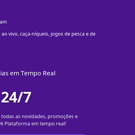
ram
ao vivo, caça-níqueis, jogos de pesca e de
cias em Tempo Real
24/7
e todas as novidades, promoções e
96 Plataforma em tempo real!