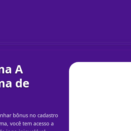
ma A
ma de
anhar bônus no cadastro
ma, você tem acesso a