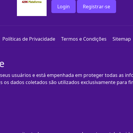
Login
Registrar-se
Políticas de Privacidade
Termos e Condições
Sitemap
de
e seus usuários e está empenhada em proteger todas as in
 os dados coletados são utilizados exclusivamente para fi