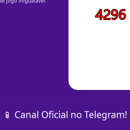
e jogo inigualável.
📱 Canal Oficial no Telegram!