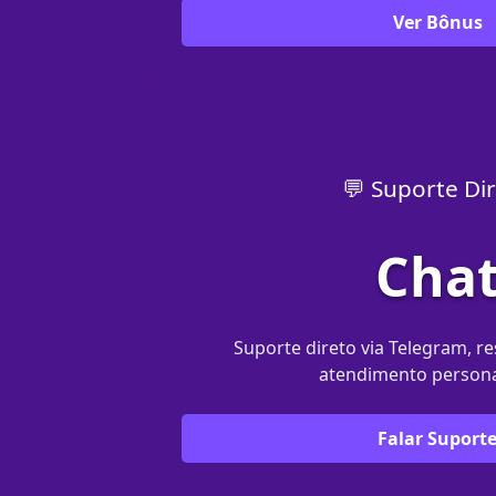
Ver Bônus
💬 Suporte Di
Cha
Suporte direto via Telegram, r
atendimento persona
Falar Suport