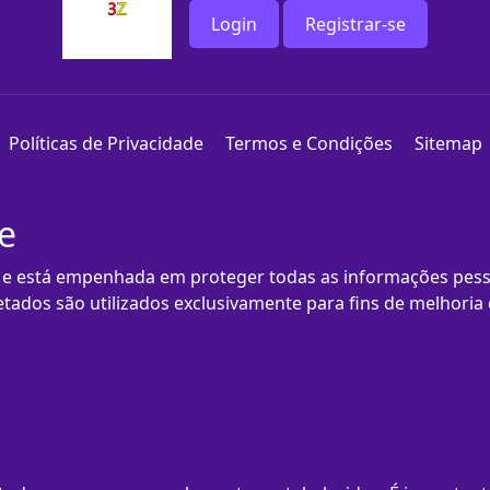
Login
Registrar-se
Políticas de Privacidade
Termos e Condições
Sitemap
de
os e está empenhada em proteger todas as informações pes
tados são utilizados exclusivamente para fins de melhoria