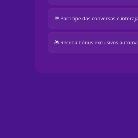
💬 Participe das conversas e interaj
🎁 Receba bônus exclusivos autom