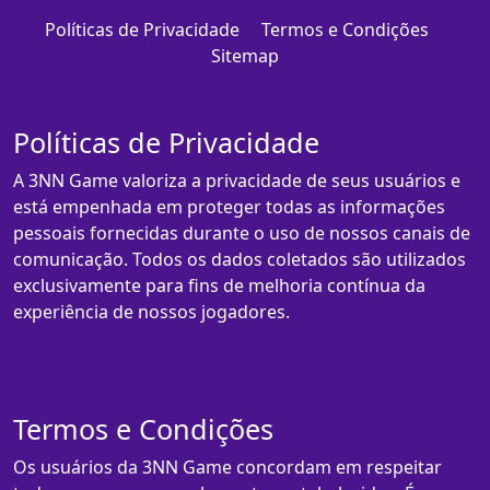
Políticas de Privacidade
Termos e Condições
Sitemap
Políticas de Privacidade
A 3NN Game valoriza a privacidade de seus usuários e
está empenhada em proteger todas as informações
pessoais fornecidas durante o uso de nossos canais de
comunicação. Todos os dados coletados são utilizados
exclusivamente para fins de melhoria contínua da
experiência de nossos jogadores.
Termos e Condições
Os usuários da 3NN Game concordam em respeitar