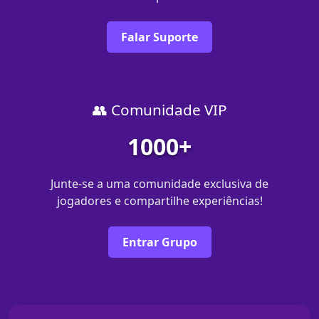
Falar Suporte
👥 Comunidade VIP
1000+
Junte-se a uma comunidade exclusiva de
jogadores e compartilhe experiências!
Entrar Grupo