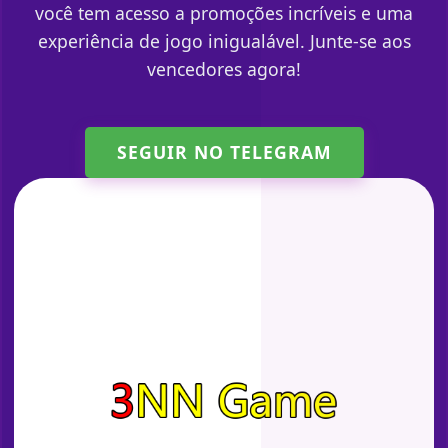
você tem acesso a promoções incríveis e uma
experiência de jogo inigualável. Junte-se aos
vencedores agora!
SEGUIR NO TELEGRAM