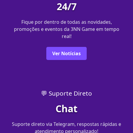
24/7
Fique por dentro de todas as novidades,
promoções e eventos da 3NN Game em tempo
real!
Ver Notícias
💬 Suporte Direto
Chat
Suporte direto via Telegram, respostas rápidas e
atendimento personalizado!