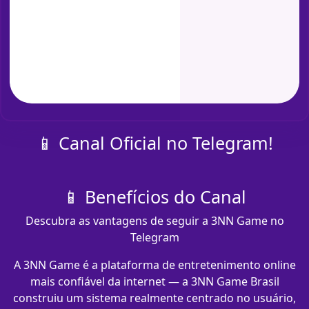
📱 Canal Oficial no Telegram!
📱 Benefícios do Canal
Descubra as vantagens de seguir a 3NN Game no
Telegram
A 3NN Game é a plataforma de entretenimento online
mais confiável da internet — a 3NN Game Brasil
construiu um sistema realmente centrado no usuário,