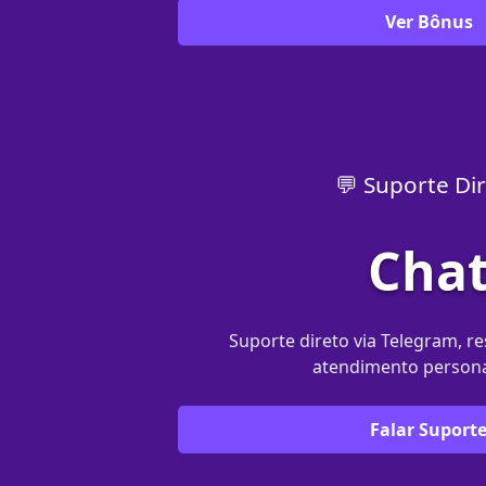
Ver Bônus
💬 Suporte Di
Cha
Suporte direto via Telegram, r
atendimento persona
Falar Suport