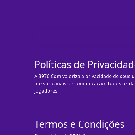
Políticas de Privacida
A 3976 Com valoriza a privacidade de seus
nossos canais de comunicação. Todos os dad
jogadores.
Termos e Condições