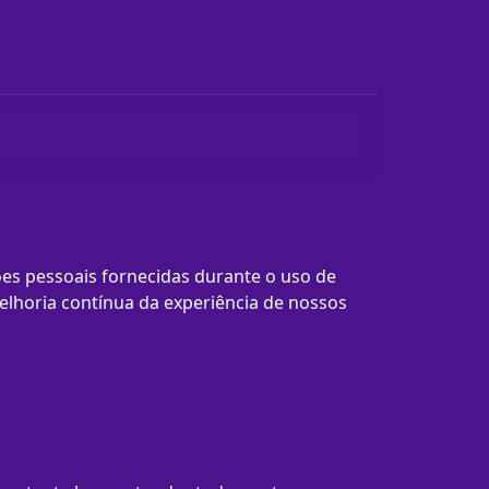
es pessoais fornecidas durante o uso de
elhoria contínua da experiência de nossos