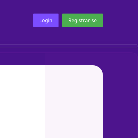
Login
Registrar-se