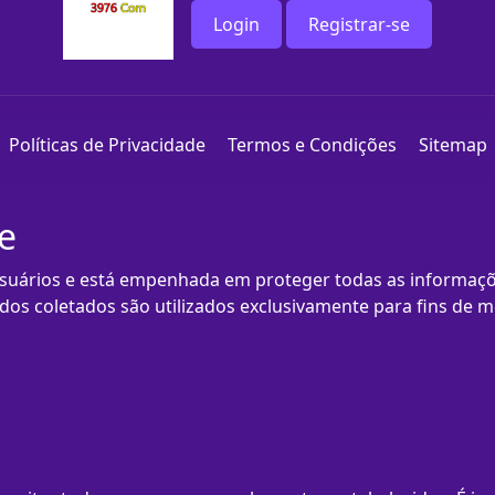
Login
Registrar-se
Políticas de Privacidade
Termos e Condições
Sitemap
de
 usuários e está empenhada em proteger todas as informaçõ
os coletados são utilizados exclusivamente para fins de m