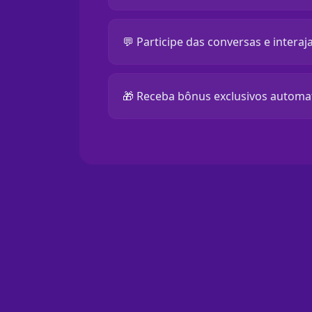
💬 Participe das conversas e interaj
🎁 Receba bônus exclusivos autom