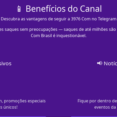
📱 Benefícios do Canal
Descubra as vantagens de seguir a 3976 Com no Telegram
des saques sem preocupações — saques de até milhões são 
Com Brasil é inquestionável.
sivos
📢 Notí
m, promoções especiais
Fique por dentro d
s únicos!
eventos da