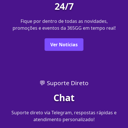
24/7
Fique por dentro de todas as novidades,
promoções e eventos da 365GG em tempo real!
Ver Notícias
💬 Suporte Direto
Chat
Suporte direto via Telegram, respostas rápidas e
atendimento personalizado!