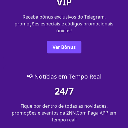
VIP
Receba bônus exclusivos do Telegram,
promoções especiais e códigos promocionais
únicos!
Ver Bônus
📢 Notícias em Tempo Real
24/7
Fique por dentro de todas as novidades,
promoções e eventos da 2NN.Com Paga APP em
tempo real!