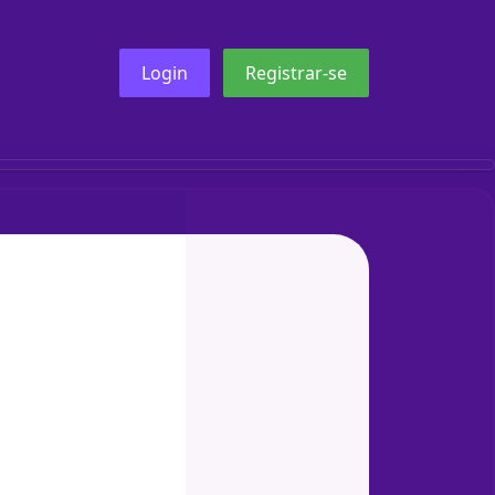
Login
Registrar-se