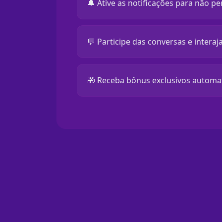
🔔 Ative as notificações para não p
💬 Participe das conversas e interaj
🎁 Receba bônus exclusivos autom