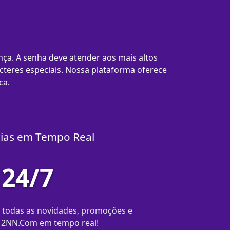
ça. A senha deve atender aos mais altos
teres especiais. Nossa plataforma oferece
ca.
cias em Tempo Real
24/7
e todas as novidades, promoções e
 2NN.Com em tempo real!