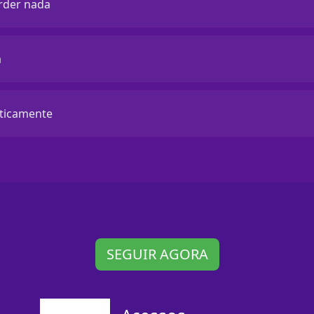
erder nada
a
aticamente
SEGUIR AGORA