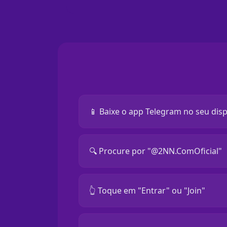
📱 Baixe o app Telegram no seu disp
🔍 Procure por "@2NN.ComOficial"
👆 Toque em "Entrar" ou "Join"