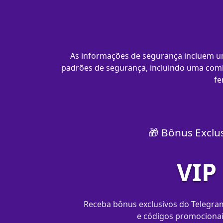
As informações de segurança incluem um
padrões de segurança, incluindo uma comb
fe
🎁 Bônus Exclu
VIP
Receba bônus exclusivos do Telegra
e códigos promocionai