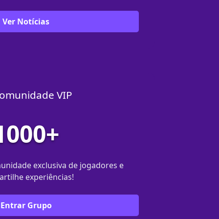
Ver Notícias
Comunidade VIP
1000+
unidade exclusiva de jogadores e
rtilhe experiências!
Entrar Grupo