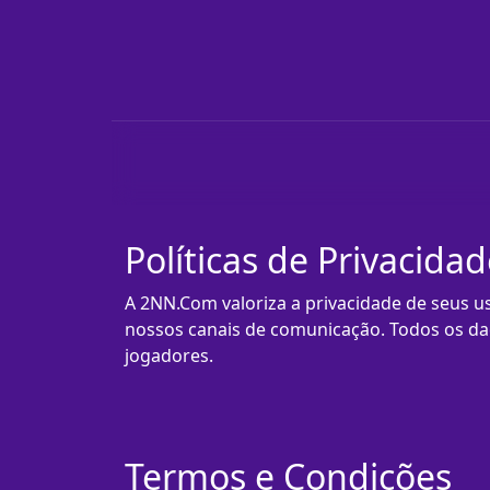
Políticas de Privacida
A 2NN.Com valoriza a privacidade de seus 
nossos canais de comunicação. Todos os dad
jogadores.
Termos e Condições