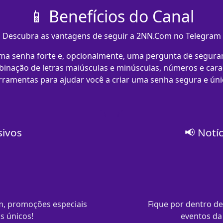
📱 Benefícios do Canal
Descubra as vantagens de seguir a 2NN.Com no Telegram
a senha forte e, opcionalmente, uma pergunta de seguran
inação de letras maiúsculas e minúsculas, números e carac
rramentas para ajudar você a criar uma senha segura e úni
sivos
📢 Notí
m, promoções especiais
Fique por dentro d
s únicos!
eventos da