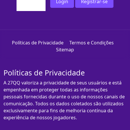
Login
Registrar-se
Políticas de Privacidade
Termos e Condições
Sitemap
Políticas de Privacidade
A 27QQ valoriza a privacidade de seus usuários e está
empenhada em proteger todas as informações
pessoais fornecidas durante o uso de nossos canais de
comunicação. Todos os dados coletados são utilizados
exclusivamente para fins de melhoria contínua da
experiência de nossos jogadores.