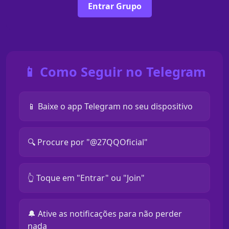
Entrar Grupo
📱 Como Seguir no Telegram
📱 Baixe o app Telegram no seu dispositivo
🔍 Procure por "@27QQOficial"
👆 Toque em "Entrar" ou "Join"
🔔 Ative as notificações para não perder
nada