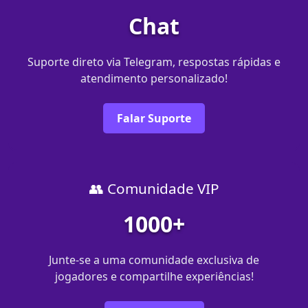
Chat
Suporte direto via Telegram, respostas rápidas e
atendimento personalizado!
Falar Suporte
👥 Comunidade VIP
1000+
Junte-se a uma comunidade exclusiva de
jogadores e compartilhe experiências!