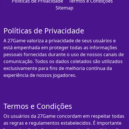
Políticas de Privacidade
Termos e Condições
Sitemap
Políticas de Privacidade
A 27Game valoriza a privacidade de seus usuários e
está empenhada em proteger todas as informações
pessoais fornecidas durante o uso de nossos canais de
comunicação. Todos os dados coletados são utilizados
exclusivamente para fins de melhoria contínua da
experiência de nossos jogadores.
Termos e Condições
Os usuários da 27Game concordam em respeitar todas
as regras e regulamentos estabelecidos. É importante