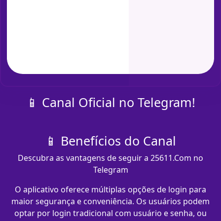
📱 Canal Oficial no Telegram!
📱 Benefícios do Canal
Descubra as vantagens de seguir a 25611.Com no
Telegram
O aplicativo oferece múltiplas opções de login para
maior segurança e conveniência. Os usuários podem
optar por login tradicional com usuário e senha, ou