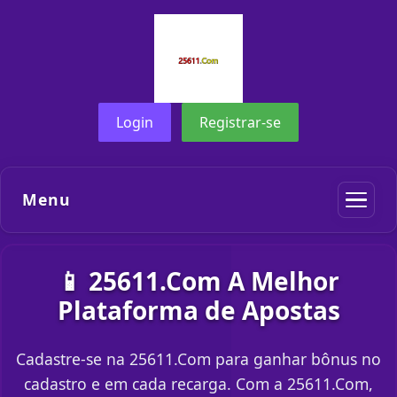
Login
Registrar-se
Menu
📱 25611.Com A Melhor
Plataforma de Apostas
Cadastre-se na 25611.Com para ganhar bônus no
cadastro e em cada recarga. Com a 25611.Com,