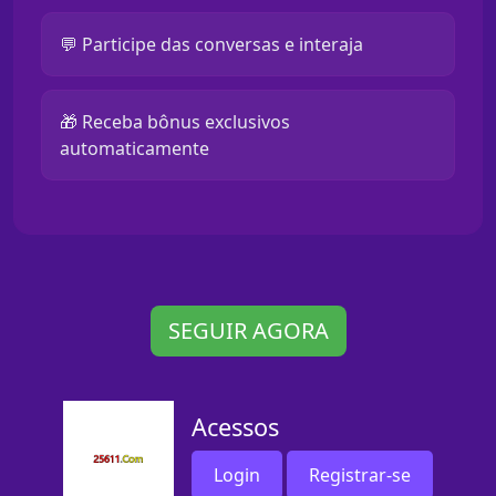
💬 Participe das conversas e interaja
🎁 Receba bônus exclusivos
automaticamente
SEGUIR AGORA
Acessos
Login
Registrar-se