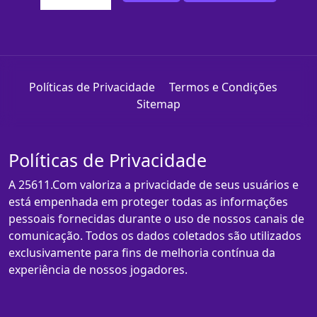
Políticas de Privacidade
Termos e Condições
Sitemap
Políticas de Privacidade
A 25611.Com valoriza a privacidade de seus usuários e
está empenhada em proteger todas as informações
pessoais fornecidas durante o uso de nossos canais de
comunicação. Todos os dados coletados são utilizados
exclusivamente para fins de melhoria contínua da
experiência de nossos jogadores.