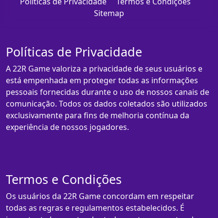
Políticas de Privacidade
Termos e Condições
Sitemap
Políticas de Privacidade
A 22R Game valoriza a privacidade de seus usuários e
está empenhada em proteger todas as informações
pessoais fornecidas durante o uso de nossos canais de
comunicação. Todos os dados coletados são utilizados
exclusivamente para fins de melhoria contínua da
experiência de nossos jogadores.
Termos e Condições
Os usuários da 22R Game concordam em respeitar
todas as regras e regulamentos estabelecidos. É