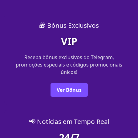
🎁 Bônus Exclusivos
VIP
Receba bônus exclusivos do Telegram,
promoções especiais e códigos promocionais
únicos!
Ver Bônus
📢 Notícias em Tempo Real
24/7