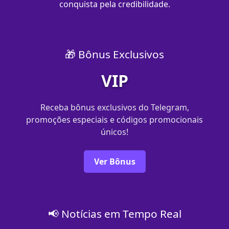
conquista pela credibilidade.
🎁 Bônus Exclusivos
VIP
Receba bônus exclusivos do Telegram,
promoções especiais e códigos promocionais
únicos!
Ver Bônus
📢 Notícias em Tempo Real