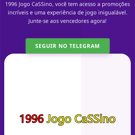
1996 Jogo CaSSino, você tem acesso a promoções
incríveis e uma experiência de jogo inigualável.
Junte-se aos vencedores agora!
SEGUIR NO TELEGRAM