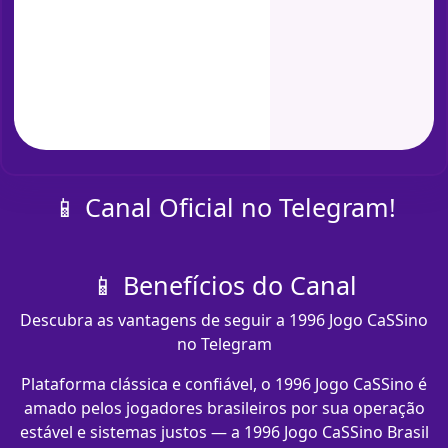
📱 Canal Oficial no Telegram!
📱 Benefícios do Canal
Descubra as vantagens de seguir a 1996 Jogo CaSSino
no Telegram
Plataforma clássica e confiável, o 1996 Jogo CaSSino é
amado pelos jogadores brasileiros por sua operação
estável e sistemas justos — a 1996 Jogo CaSSino Brasil