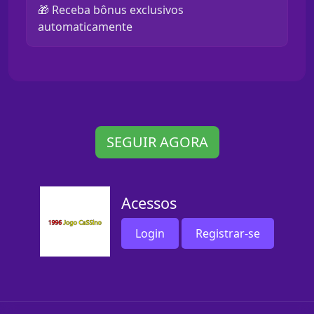
🎁 Receba bônus exclusivos
automaticamente
SEGUIR AGORA
Acessos
Login
Registrar-se