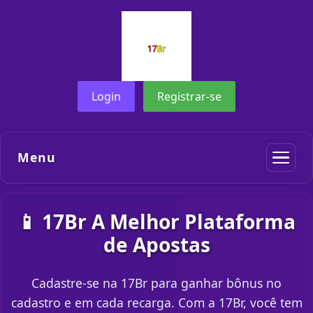
Login
Registrar-se
Menu
📱 17Br A Melhor Plataforma
de Apostas
Cadastre-se na 17Br para ganhar bônus no
cadastro e em cada recarga. Com a 17Br, você tem