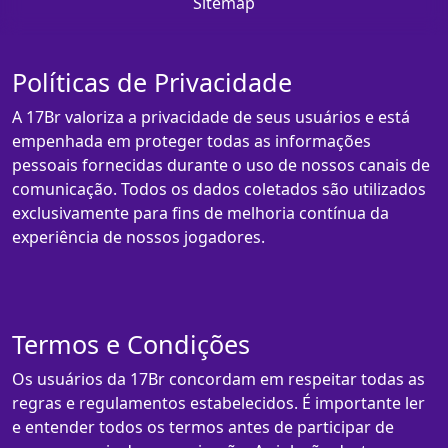
Sitemap
Políticas de Privacidade
A 17Br valoriza a privacidade de seus usuários e está
empenhada em proteger todas as informações
pessoais fornecidas durante o uso de nossos canais de
comunicação. Todos os dados coletados são utilizados
exclusivamente para fins de melhoria contínua da
experiência de nossos jogadores.
Termos e Condições
Os usuários da 17Br concordam em respeitar todas as
regras e regulamentos estabelecidos. É importante ler
e entender todos os termos antes de participar de