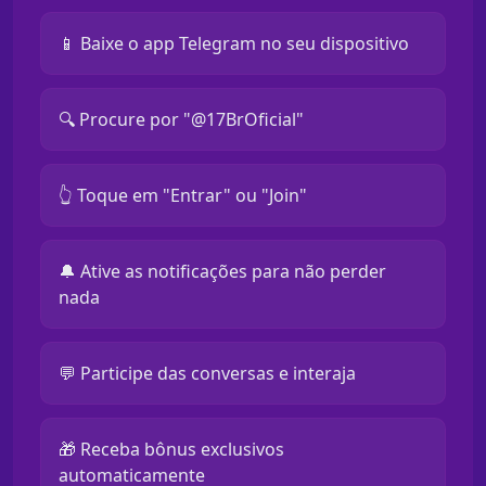
📱 Baixe o app Telegram no seu dispositivo
🔍 Procure por "@17BrOficial"
👆 Toque em "Entrar" ou "Join"
🔔 Ative as notificações para não perder
nada
💬 Participe das conversas e interaja
🎁 Receba bônus exclusivos
automaticamente