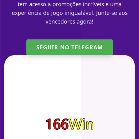
tem acesso a promoções incríveis e uma
experiência de jogo inigualável. Junte-se aos
vencedores agora!
SEGUIR NO TELEGRAM