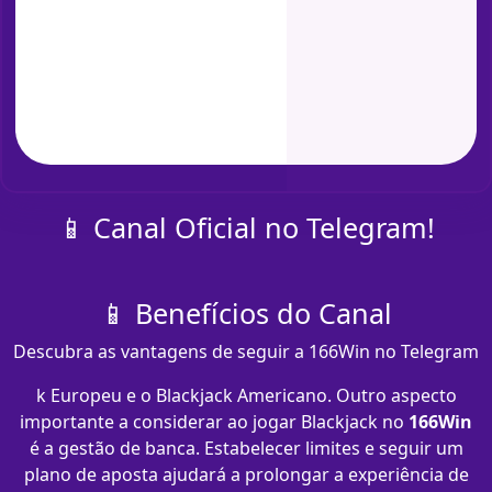
📱 Canal Oficial no Telegram!
📱 Benefícios do Canal
Descubra as vantagens de seguir a 166Win no Telegram
k Europeu e o Blackjack Americano. Outro aspecto
importante a considerar ao jogar Blackjack no
166Win
é a gestão de banca. Estabelecer limites e seguir um
plano de aposta ajudará a prolongar a experiência de