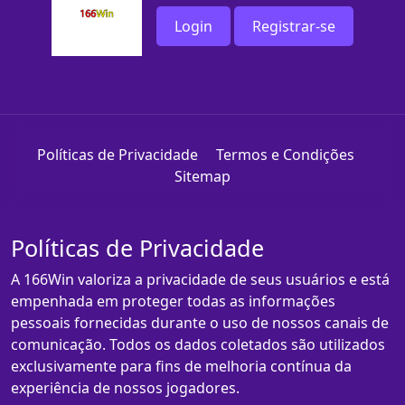
Login
Registrar-se
Políticas de Privacidade
Termos e Condições
Sitemap
Políticas de Privacidade
A 166Win valoriza a privacidade de seus usuários e está
empenhada em proteger todas as informações
pessoais fornecidas durante o uso de nossos canais de
comunicação. Todos os dados coletados são utilizados
exclusivamente para fins de melhoria contínua da
experiência de nossos jogadores.