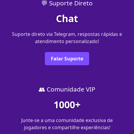
💬 Suporte Direto
Chat
Suporte direto via Telegram, respostas rápidas e
atendimento personalizado!
Falar Suporte
👥 Comunidade VIP
1000+
Junte-se a uma comunidade exclusiva de
jogadores e compartilhe experiências!