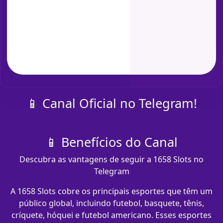
📱 Canal Oficial no Telegram!
📱 Benefícios do Canal
Descubra as vantagens de seguir a 1658 Slots no
Telegram
A 1658 Slots cobre os principais esportes que têm um
público global, incluindo futebol, basquete, tênis,
críquete, hóquei e futebol americano. Esses esportes