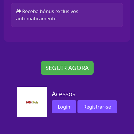
🎁 Receba bônus exclusivos
automaticamente
SEGUIR AGORA
Acessos
Login
Registrar-se