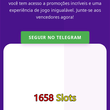
você tem acesso a promoções incríveis e uma
experiência de jogo inigualável. Junte-se aos
vencedores agora!
SEGUIR NO TELEGRAM