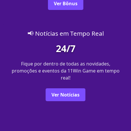
Ver Bônus
📢 Notícias em Tempo Real
24/7
Fique por dentro de todas as novidades,
promoções e eventos da 11Win Game em tempo
real!
Ver Notícias