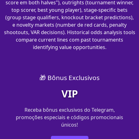
score em both halves"), outrights (tournament winner,
top scorer, best young player), stage-specific bets
(group stage qualifiers, knockout bracket predictions),
e novelty markets (number de red cards, penalty
shootouts, VAR decisions). Historical odds analysis tools
compare current lines com past tournaments
identifying value opportunities.
🎁 Bônus Exclusivos
VIP
Receba bônus exclusivos do Telegram,
promoções especiais e códigos promocionais
únicos!